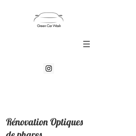
Green Car Wash
TEL:
07.69.03.53.83
Rénovation Optiques
de phares