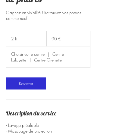
Gagnez en visibilité ! Retrouvez vos phares
comme neuf !
90
euros
2 h
2
90 €
h
Choisir votre centre
|
Centre
Lafayette
|
Centre Grenette
Réserver
Description du service
- Lavage préalable
- Masquage de protection