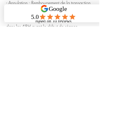
- Annulation : Remboursement de la transaction
en cas d'annulation 48H avant le début de
séance (hors frais de gestion correspondant à
5% du montant réglé), 50% en cas d'annulation
dans les 48H avant le début de séance.
- Non présentation du véhicule: Aucun
remboursement du prix total de la séance.
Coordonnées
5 Rue de Belgrade, Grenoble,
France
+ 07.69.03.53.83
contact@greencarwash38.com
Rue Raoul Blanchard, Grenoble,
France
+ 06.35.33.03.74
contact@greencarwash38.com
5 Rue de Belgrade, Grenoble,